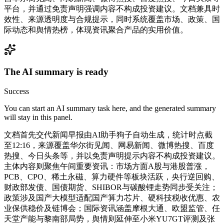
平台，并通过免责声明强调内容不构成投资建议。文档兼具时
效性、来源透明度与合规提示，同时系统覆盖市场、政策、国
际动态和舆情热榜，体现资讯聚合产品的实用价值。
The AI summary is ready
Success
You can start an AI summary task here, and the generated summary
will stay in this panel.
文档首先交代新闻早报由AI助手狗子自动生成，统计时点截
至12:16，来源覆盖华尔街见闻、网易新闻、微博热搜、百度
热搜、今日头条等，并以免责声明提示内容不构成投资建议。
主体内容则聚焦午间重要资讯：市场方面A股与港股普涨，
PCB、CPO、稀土永磁、算力硬件等板块活跃，央行逆回购、
财政部发债、国债期货、SHIBOR与碳酸锂走势同步受关注；
政策涉及国产大模型适配国产算力芯片、硬科技税收优惠、农
业保供稳价及链博会；国际资讯涵盖摩根大通、欧盟监管、任
天堂产能与黎南部局势，舆情则延伸至小米YU7GT评测及张